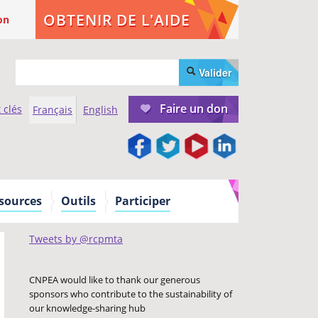
OBTENIR DE L'AIDE
on
Valider
Faire un don
 clés
Français
English
sources
Outils
Participer
Tweets by @rcpmta
CNPEA would like to thank our generous
sponsors who contribute to the sustainability of
our knowledge-sharing hub