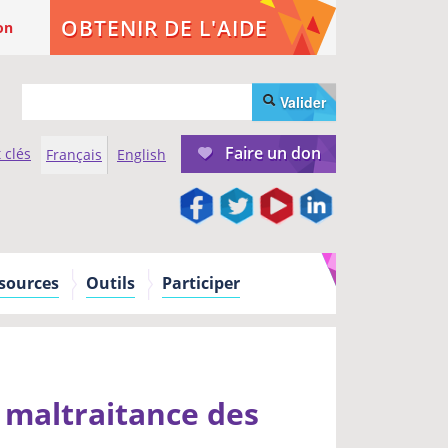
OBTENIR DE L'AIDE
on
Valider
Faire un don
 clés
Français
English
sources
Outils
Participer
 maltraitance des