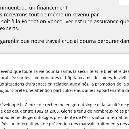
iminuent, ou un financement
us recevrons tout de même un revenu par
'il soit à la Fondation Vancouver est une assurance que
experts.
arantir que notre travail crucial pourra perdurer dans
vendiqué toute sa vie pour la santé, la sécurité et le bien être de
focalisée sur les communautés et hôpitaux amis des aînés, le viei
x situations d'urgences en relation aux aînés, la promotion de la s
 toujours prêté une attention particulière aux aînés appartenant à 
éveloppé le Centre de recherche en gérontologie et la faculté de gé
ice des deux entre 1982 et 2005. Gloria a tenu de nombreux rôles p
canadienne de gérontologie, présidente de l’Association internationa
 Réseau international de prévention des mauvais traitements des a