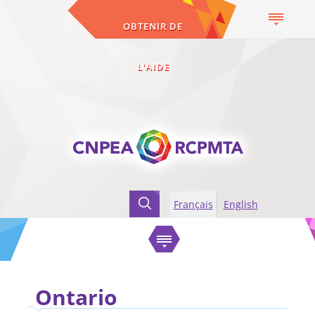
OBTENIR DE
L'AIDE
Français
English
Accueil
Qu'est ce que la maltraitance
Obtenir de l'aide
Ontario
Ontario