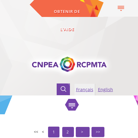
OBTENIR DE
L'AIDE
Français
English
Accueil
Échange de connaissances
Webinaires
1
2